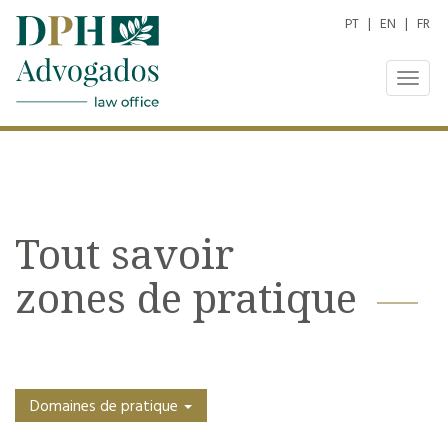
PT
|
EN
|
FR
Togg
navig
Tout savoir
zones de pratique
Domaines de pratique