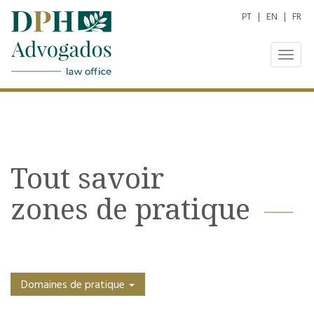
PT
|
EN
|
FR
Togg
navig
Tout savoir
zones de pratique
Domaines de pratique